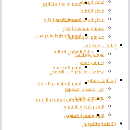
قطاع الزراعة
قسم ادارة المشاريع
قطاع التعليم
قطاع المياه والصرف الصحي
قسم البناء والتنظيم
مشروع تسوية الأراضي
قسم التخطيط والدراسات
مشروع الديناموميتر
إعلانات وعطاءات
دائرة الشؤون المالية
شواغر ووظائف
اعلانات عامة
قسم المحاسبة
عطاءات واستدراجات العروض
إصدارات وتقارير
قسم الإيرادات والجباية
دليل خدمات الجمهور
بروشورات ونشرات
دائرة العلاقات العامة والإعلام
التقرير الإداري السنوي
التقرير المالي السنوي
قسم المعارف
الأنظمة والقوانين