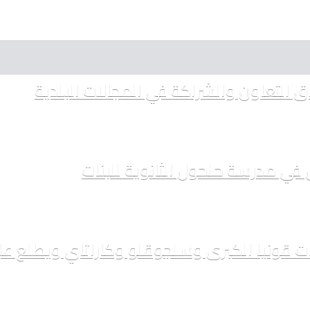
اق التعاون والشراكة في المجالات البلدية
 في مدرسة حلحول الثانوية للبنات
ت قونيا الكبرى وسلجوقلو وكاراتاي ويطلع على 