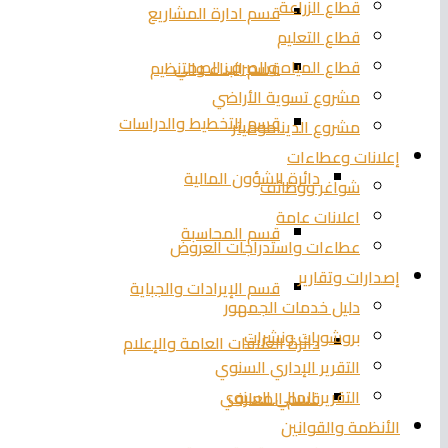
قطاع الزراعة
قسم ادارة المشاريع
قطاع التعليم
قطاع المياه والصرف الصحي
قسم البناء والتنظيم
مشروع تسوية الأراضي
قسم التخطيط والدراسات
مشروع الديناموميتر
إعلانات وعطاءات
دائرة الشؤون المالية
شواغر ووظائف
اعلانات عامة
قسم المحاسبة
عطاءات واستدراجات العروض
إصدارات وتقارير
قسم الإيرادات والجباية
دليل خدمات الجمهور
بروشورات ونشرات
دائرة العلاقات العامة والإعلام
التقرير الإداري السنوي
التقرير المالي السنوي
قسم المعارف
الأنظمة والقوانين