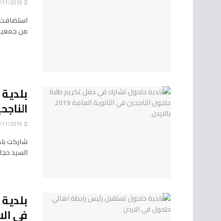
16/11/2019
استضافت ب
من جمعية 
بلدية 
الناجحين 
16/11/2019
السيد حجا
بلدية 
في الا