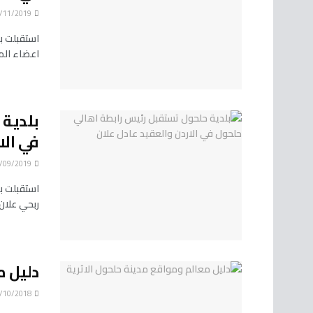
14/11/2019
استقبلت ب
اعضاء الم
بلدية 
في الا
08/09/2019
استقبلت ب
ربحي علان 
دليل م
02/10/2018