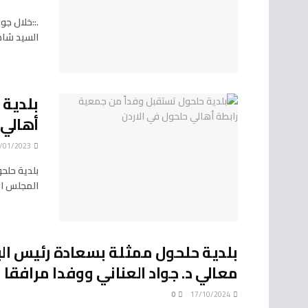
.::خلال ج
السيد شاه
بلدية 
أهالي 
08/01/2023
بلدية حلح
المجلس ال
بلدية حلحول ممثلة بسعادة رئيس الب
معالي د. جواد العناني ووفدا مرافقا ف
0
17/10/2024