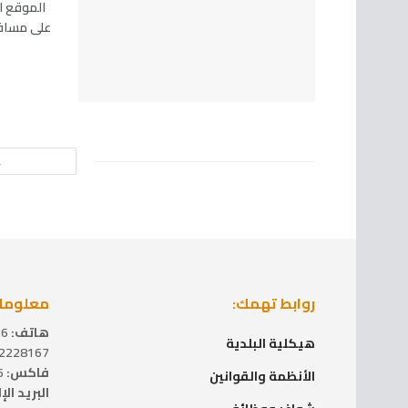
الموقع ال
على مسافه 500م تقري
ع
روابط تهمك:
معلومات
هاتف:
2229936 (2) 970+
هيكلية البلدية
228167 (2) 970+ / 2220314 (2) 970+
فاكس:
2227666 (2) 970+
الأنظمة والقوانين
البريد ال