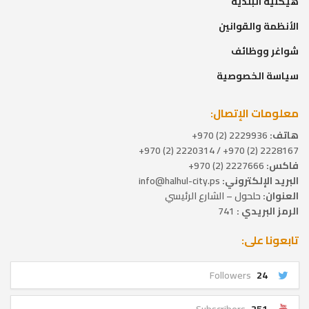
هيكلية البلدية
الأنظمة والقوانين
شواغر ووظائف
سياسة الخصوصية
معلومات الإتصال:
هاتف:
2229936 (2) 970+
2228167 (2) 970+ / 2220314 (2) 970+
فاكس:
2227666 (2) 970+
البريد الإلكتروني:
info@halhul-city.ps
العنوان:
حلحول – الشارع الرئيسي
الرمز البريدي :
741
تابعونا على:
Followers
24
Subscribers
251