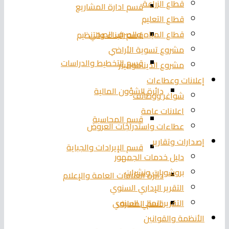
قطاع الزراعة
قسم ادارة المشاريع
قطاع التعليم
قطاع المياه والصرف الصحي
قسم البناء والتنظيم
مشروع تسوية الأراضي
قسم التخطيط والدراسات
مشروع الديناموميتر
إعلانات وعطاءات
دائرة الشؤون المالية
شواغر ووظائف
اعلانات عامة
قسم المحاسبة
عطاءات واستدراجات العروض
إصدارات وتقارير
قسم الإيرادات والجباية
دليل خدمات الجمهور
بروشورات ونشرات
دائرة العلاقات العامة والإعلام
التقرير الإداري السنوي
التقرير المالي السنوي
قسم المعارف
الأنظمة والقوانين