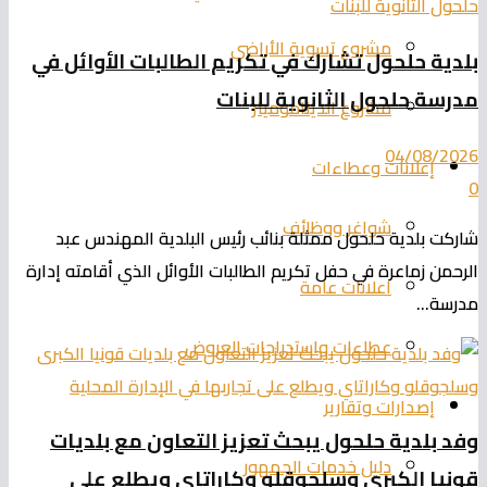
مشروع تسوية الأراضي
بلدية حلحول تشارك في تكريم الطالبات الأوائل في
مدرسة حلحول الثانوية للبنات
مشروع الديناموميتر
04/08/2026
إعلانات وعطاءات
0
شواغر ووظائف
شاركت بلدية حلحول ممثلة بنائب رئيس البلدية المهندس عبد
الرحمن زماعرة في حفل تكريم الطالبات الأوائل الذي أقامته إدارة
اعلانات عامة
مدرسة...
عطاءات واستدراجات العروض
إصدارات وتقارير
وفد بلدية حلحول يبحث تعزيز التعاون مع بلديات
دليل خدمات الجمهور
قونيا الكبرى وسلجوقلو وكاراتاي ويطلع على