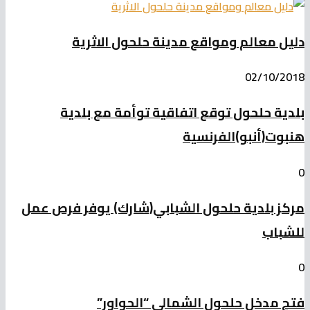
دليل معالم ومواقع مدينة حلحول الاثرية
02/10/2018
بلدية حلحول توقع اتفاقية توأمة مع بلدية
هنبوت(أنبو)الفرنسية
0
مركز بلدية حلحول الشبابي(شارك) يوفر فرص عمل
للشباب
0
فتح مدخل حلحول الشمالي “الحواور”