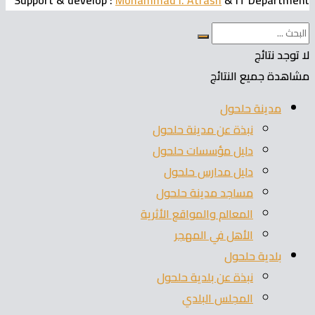
Support & develop
:
Mohammad I. Atrash
& IT Department
لا توجد نتائج
مشاهدة جميع النتائج
مدينة حلحول
نبذة عن مدينة حلحول
دليل مؤسسات حلحول
دليل مدارس حلحول
مساجد مدينة حلحول
المعالم والمواقع الأثرية
الأهل في المهجر
بلدية حلحول
نبذة عن بلدية حلحول
المجلس البلدي