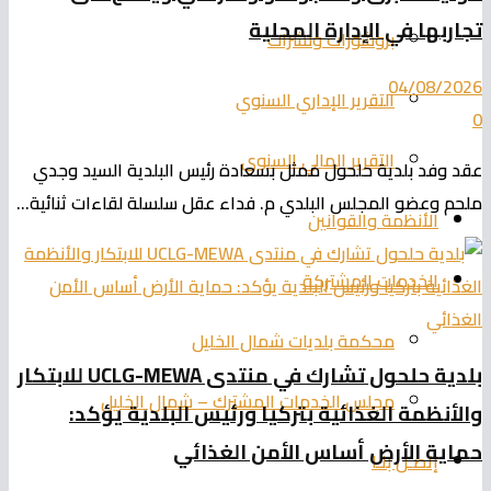
تجاربها في الإدارة المحلية
بروشورات ونشرات
04/08/2026
التقرير الإداري السنوي
0
التقرير المالي السنوي
عقد وفد بلدية حلحول ممثل بسعادة رئيس البلدية السيد وجدي
ملحم وعضو المجلس البلدي م. فداء عقل سلسلة لقاءات ثنائية...
الأنظمة والقوانين
الخدمات المشتركة
محكمة بلديات شمال الخليل
بلدية حلحول تشارك في منتدى UCLG-MEWA للابتكار
مجلس الخدمات المشترك – شمال الخليل
والأنظمة الغذائية بتركيا ورئيس البلدية يؤكد:
حماية الأرض أساس الأمن الغذائي
إتصـل بنـا