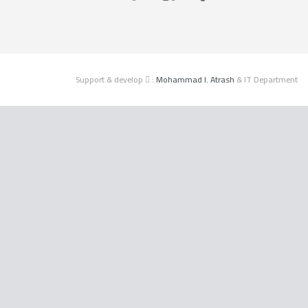
Support & develop
:
Mohammad I. Atrash
& IT