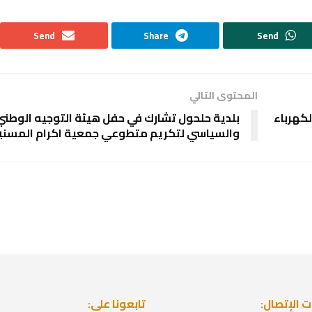
Send
Share
Send
المحتوى التالي
كهرباء
بلدية حلحول تشارك في حفل هيئة التوجيه الوطني
والسياسي لتكريم متطوعي جمعية اكرام المسني
 الإتصال:
تابعونا على: