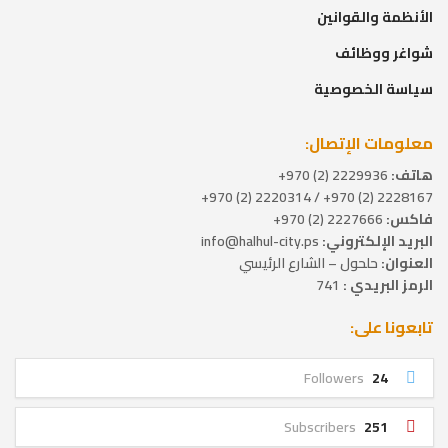
الأنظمة والقوانين
شواغر ووظائف
سياسة الخصوصية
معلومات الإتصال:
هاتف:
2229936 (2) 970+
2228167 (2) 970+ / 2220314 (2) 970+
فاكس:
2227666 (2) 970+
البريد الإلكتروني:
info@halhul-city.ps
العنوان:
حلحول – الشارع الرئيسي
الرمز البريدي :
741
تابعونا على:
Followers
24
Subscribers
251