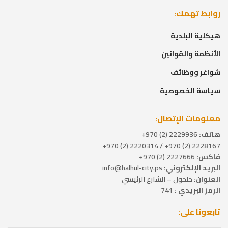
روابط تهمك:
هيكلية البلدية
الأنظمة والقوانين
شواغر ووظائف
سياسة الخصوصية
معلومات الإتصال:
هاتف:
2229936 (2) 970+
2228167 (2) 970+ / 2220314 (2) 970+
فاكس:
2227666 (2) 970+
البريد الإلكتروني:
info@halhul-city.ps
العنوان:
حلحول – الشارع الرئيسي
الرمز البريدي :
741
تابعونا على: