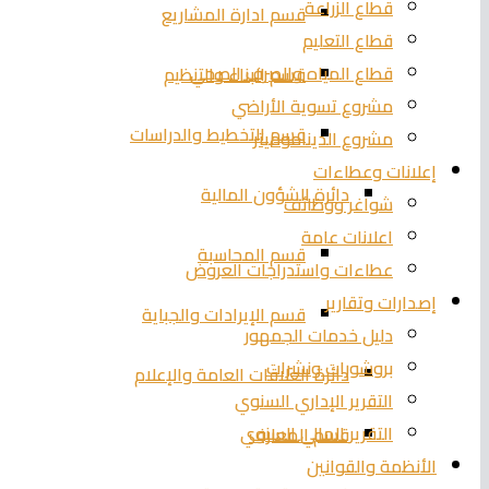
قطاع الزراعة
قسم ادارة المشاريع
قطاع التعليم
قطاع المياه والصرف الصحي
قسم البناء والتنظيم
مشروع تسوية الأراضي
قسم التخطيط والدراسات
مشروع الديناموميتر
إعلانات وعطاءات
دائرة الشؤون المالية
شواغر ووظائف
اعلانات عامة
قسم المحاسبة
عطاءات واستدراجات العروض
إصدارات وتقارير
قسم الإيرادات والجباية
دليل خدمات الجمهور
بروشورات ونشرات
دائرة العلاقات العامة والإعلام
التقرير الإداري السنوي
التقرير المالي السنوي
قسم المعارف
الأنظمة والقوانين