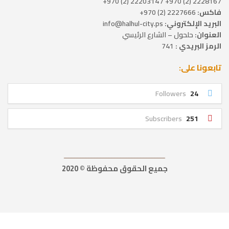
2228167 (2) 970+ / 2220314 (2) 970+
فاكس:
2227666 (2) 970+
البريد الإلكتروني:
info@halhul-city.ps
العنوان:
حلحول – الشارع الرئيسي
الرمز البريدي :
741
تابعونا على:
Followers
24
Subscribers
251
ــــــــــــــــــــــــــــــــــــــــــــــــــــــــــــــــــ
جميع الحقوق محفوظة © 2020