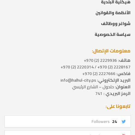
هيكلية البلدية
الأنظمة والقوانين
شواغر ووظائف
سياسة الخصوصية
معلومات الإتصال:
هاتف:
2229936 (2) 970+
2228167 (2) 970+ / 2220314 (2) 970+
فاكس:
2227666 (2) 970+
البريد الإلكتروني:
info@halhul-city.ps
العنوان:
حلحول – الشارع الرئيسي
الرمز البريدي :
741
تابعونا على:
Followers
24