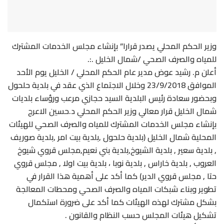
وزير الحكم المحلي يصدر قرارا” بإنشاء مجلس الخدمات المشترك
للمياه والصرف الصحي /شمال الخليل .:.
أعلن م. رشيد عوض مدير عام الحكم المحلي / الخليل يوم الأحد
الموافق 23/9/2018 وخلال الاجتماع الذي عقد في بلدية حلحول
وبحضور سعادة رئيس البلدية السيد حجازي مرعب ورؤساء بلديات
شمال الخليل قرار معالي وزير الحكم المحلي د.حسين الاعرج
بإنشاء مجلس الخدمات المشترك للمياه والصرف الصحي للهيئات
المحلية شمال الخليل (بلدية حلحول ,بلدية بيت امر ,بلدية صوريف
, بلدية سعير , بلدية الشيوخ,بلدية
بني نعيم,مجلس قروي شيوخ
العروب , بلدية خاراس , بلدية نوبا ، بلدية بيت اولا , مجلس قروي
حتا , مجلس قروي الدير) كما أكد على أهمية هذا القرار في
تطوير وبناء شبكات المياه والصرف الصحي ومحطات المعالجة
بشكل مشترك لهذه الهيئات كما أكد على ضرورة استكمال
تشكيل هيئات المجلس حسب النظام والقانون .